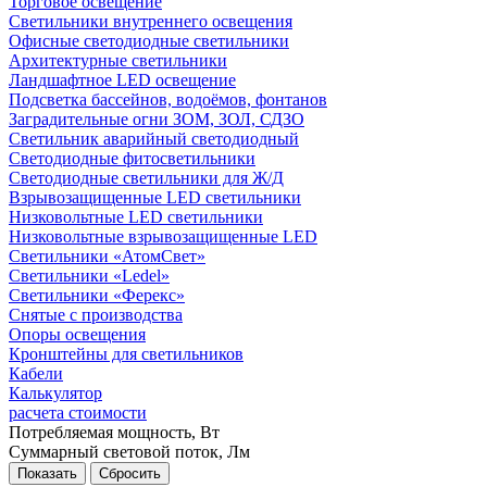
Торговое освещение
Светильники внутреннего освещения
Офисные светодиодные светильники
Архитектурные светильники
Ландшафтное LED освещение
Подсветка бассейнов, водоёмов, фонтанов
Заградительные огни ЗОМ, ЗОЛ, СДЗО
Светильник аварийный светодиодный
Светодиодные фитосветильники
Светодиодные светильники для Ж/Д
Взрывозащищенные LED светильники
Низковольтные LED светильники
Низковольтные взрывозащищенные LED
Светильники «АтомСвет»
Светильники «Ledel»
Светильники «Ферекс»
Снятые с производства
Опоры освещения
Кронштейны для светильников
Кабели
Калькулятор
расчета стоимости
Потребляемая мощность, Вт
Суммарный световой поток,
Лм
Показать
Сбросить