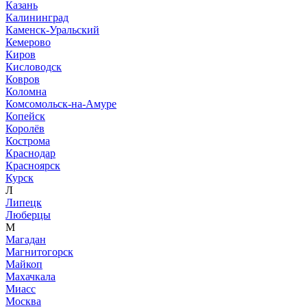
Казань
Калининград
Каменск-Уральский
Кемерово
Киров
Кисловодск
Ковров
Коломна
Комсомольск-на-Амуре
Копейск
Королёв
Кострома
Краснодар
Красноярск
Курск
Л
Липецк
Люберцы
М
Магадан
Магнитогорск
Майкоп
Махачкала
Миасс
Москва