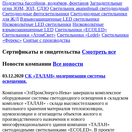
Подсветка бассейнов, водоёмов, фонтанов
Заградительные
огни ЗОМ, ЗОЛ, СДЗО
Светильник аварийный светодиодный
Светодиодные фитосветильники
Светодиодные светильники
для Ж/Д
Взрывозащищенные LED светильники
Низковольтные LED светильники
Низковольтные
взрывозащищенные LED
Светильники «ECOLED»
Светильники «АтомСвет»
Светильники «Ledel»
Светильники
«Ферекс»
Снятые с производства
Сертификаты
и свидетельства
Смотреть все
Новости компании
Все новости
03.12.2020
СК «ТАЛАН» модернизация системы
освещения.
Компания «ЭлПромЭнерго-Нева» завершила комплексное
оборудование системы светодиодного освещения в складском
комплексе «ТАЛАН» - склада высокостеллажного и
напольного хранения материалов теплоизоляции,
шумоизоляции и огнезащиты объектов жилого и
производственного назначения и нового
многофункционального здания компании «ТАЛАН»
светодиодными светильниками «ECOLED». В проекте