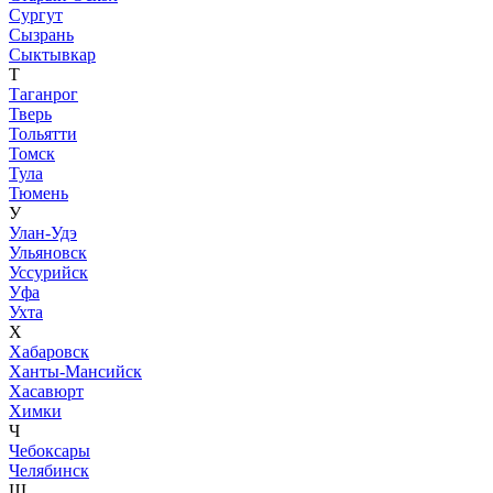
Сургут
Сызрань
Сыктывкар
Т
Таганрог
Тверь
Тольятти
Томск
Тула
Тюмень
У
Улан-Удэ
Ульяновск
Уссурийск
Уфа
Ухта
Х
Хабаровск
Ханты-Мансийск
Хасавюрт
Химки
Ч
Чебоксары
Челябинск
Ш