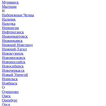
Мурманск
Мытищи
Н
Набережные Челны
Нальчик
Находка
Нерюнгри
Нефтеюганск
Нижневартовск
Нижнекамск
Нижний Новгород
Нижний-Тагил
Новокузнецк
Новомосковск
Новороссийск
Новосибирск
Новочеркасск
Новый Уренгой
Норильск
Ноябрьск
О
Одинцово
Омск
Оренбург
Орск