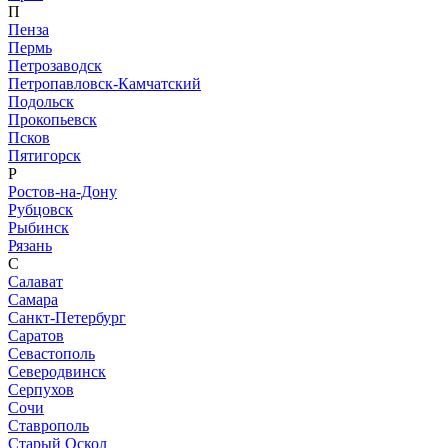
П
Пенза
Пермь
Петрозаводск
Петропавловск-Камчатский
Подольск
Прокопьевск
Псков
Пятигорск
Р
Ростов-на-Дону
Рубцовск
Рыбинск
Рязань
С
Салават
Самара
Санкт-Петербург
Саратов
Севастополь
Северодвинск
Серпухов
Сочи
Ставрополь
Старый Оскол