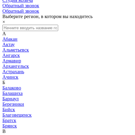
Студия Козича
Обратный звонок
Обратный звонок
Выберите регион, в котором вы находитесь
×
А
Абакан
Актау
Альметьевск
Ангарск
Армавир
Архангельск
Астрахань
Ачинск
Б
Балаково
Балашиха
Барнаул
Березники
Бийск
Благовещенск
Братск
Брянск
В