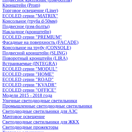
Кронштейн (Prom)
Торговое освещение (Liner)
ECOLED серии "MATRIX"
Консольное (труба d-50мм)
Подвесное (рэм-болты)
Накладное (кронштейн)
ECOLED серии "PREMIUM"
Фасадные на поверхность (FACADE)
Консольное на трубу (СONSOLЕ)
Подвесной кронштейн (SLING)
Поворотный кронштейн (LIRA)
Встраиваемые (INTEGRA)
ECOLED серии "MODUL"
ECOLED серии "HOME"
ECOLED серии "ROAD"
ECOLED серии "KVADR"
ECOLED серии "OFFICE"
Модели 2015 - 2018 года
Уличные светодиодные светильники
Промышленные светодиодные светильники
Светодиодные светильники для АЗС
Мачтовое освещение
Светодиодные светильники для ЖКХ
Светодиодные прожекторы