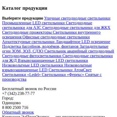
Каталог продукции
Выберите продукцию
Уличные светодиодные светильники
Промышленные LED светильники
Светодиодные
светильники для АЗС
Светодиодные светильники для ЖКХ
Светодиодные прожекторы
Светильники внутреннего
освещения
Офисные светодиодные светильники
Архитектурные светильники
Ландшафтное LED освещение
Подсветка бассейнов, водоёмов, фонтанов
Заградительные
огни ЗОМ, ЗОЛ, СДЗО
Светильник аварийный светодиодный
Светодиодные фитосветильники
Светодиодные светильники
для Ж/Д
Взрывозащищенные LED светильники
Низковольтные LED светильники
Низковольтные
взрывозащищенные LED
Светильники АтомСвет
Светильники «Ledel»
Светильники «Ферекс»
Снятые с
производства
Бесплатный звонок по России
+7 (342) 238-77-77
Город:
Одинцово
8 800 2500 716
Обратный звонок
Компания ЭлПромЭнерго — это проектирование систем