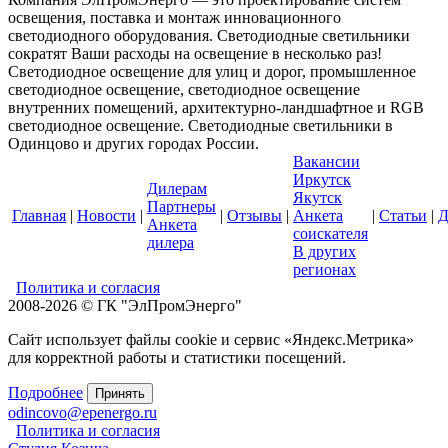
освещения, поставка и монтаж инновационного
светодиодного оборудования. Светодиодные светильники
сократят Ваши расходы на освещение в несколько раз!
Светодиодное освещение для улиц и дорог, промышленное
светодиодное освещение, светодиодное освещение
внутренних помещений, архитектурно-ландшафтное и RGB
светодиодное освещение. Светодиодные светильники в
Одинцово и других городах России.
Вакансии
Иркутск
Дилерам
Якутск
Партнеры
Главная
|
Новости
|
|
Отзывы
|
Анкета
|
Статьи
|
Д
Анкета
соискателя
дилера
В других
регионах
Политика и согласия
2008-2026 © ГК "ЭлПромЭнерго"
Сайт использует файлы cookie и сервис «Яндекс.Метрика»
для корректной работы и статистики посещений.
Подробнее
Принять
odincovo@epenergo.ru
Политика и согласия