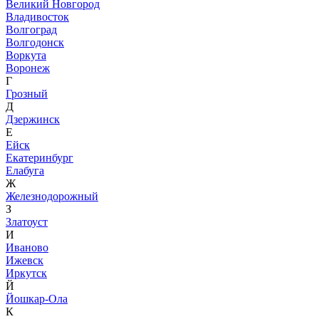
Великий Новгород
Владивосток
Волгоград
Волгодонск
Воркута
Воронеж
Г
Грозный
Д
Дзержинск
Е
Ейск
Екатеринбург
Елабуга
Ж
Железнодорожный
З
Златоуст
И
Иваново
Ижевск
Иркутск
Й
Йошкар-Ола
К